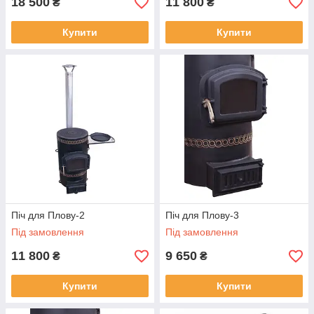
18 500
11 800
₴
₴
Купити
Купити
Піч для Плову-2
Піч для Плову-3
Під замовлення
Під замовлення
11 800
9 650
₴
₴
Купити
Купити