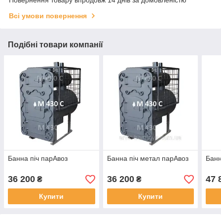
Всі умови повернення
Подібні товари компанії
Банна піч парАвоз
Банна піч метал парАвоз
Банн
36 200
36 200
47 
₴
₴
Купити
Купити