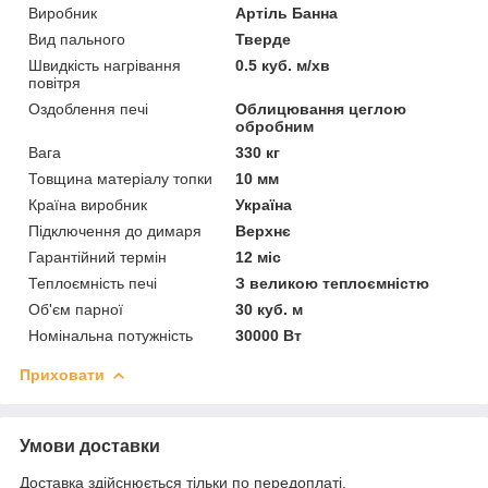
Виробник
Артіль Банна
Вид пального
Тверде
Швидкість нагрівання
0.5 куб. м/хв
повітря
Оздоблення печі
Облицювання цеглою
обробним
Вага
330 кг
Товщина матеріалу топки
10 мм
Країна виробник
Україна
Підключення до димаря
Верхнє
Гарантійний термін
12 міс
Теплоємність печі
З великою теплоємністю
Об'єм парної
30 куб. м
Номінальна потужність
30000 Вт
Приховати
Умови доставки
Доставка здійснюється тільки по передоплаті.