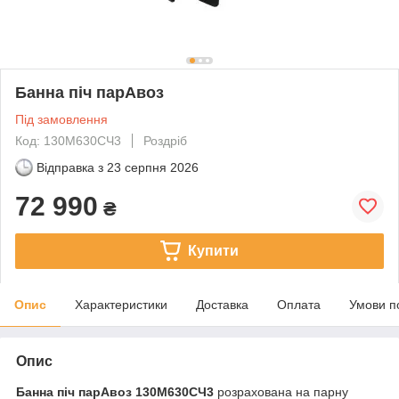
Банна піч парАвоз
Під замовлення
Код: 130М630СЧ3
Роздріб
Відправка з
23 серпня 2026
72 990
₴
Купити
Опис
Характеристики
Доставка
Оплата
Умови п
Опис
Банна піч парАвоз 130М630СЧ3
розрахована на парну