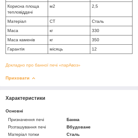
Корисна площа
м2
2,5
тепловіддачі
Матеріал
СТ
Сталь
Маса
кг
330
Маса каменів
кг
350
Гарантія
місяць
12
Докладно про банної печі «парАвоз»
Приховати
Характеристики
Основні
Призначення печі
Банна
Розташування печі
Вбудоване
Матеріал топки
Сталь