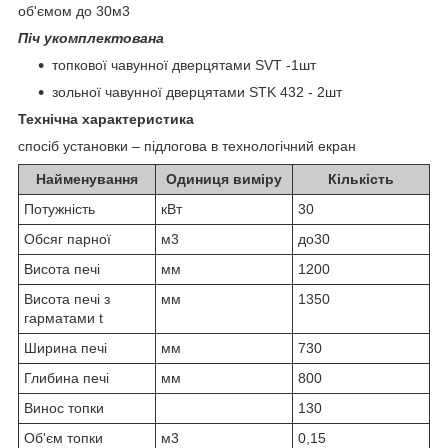
об'ємом до 30м3
Піч укомплектована
топкової чавунної дверцятами SVT -1шт
зольної чавунної дверцятами STK 432 - 2шт
Технічна характеристика
спосіб установки – підлогова в технологічний екран
Найменування
Одиниця виміру
Кількість
Потужність
кВт
30
Обсяг парної
м3
до30
Висота печі
мм
1200
Висота печі з
мм
1350
гарматами t
Ширина печі
мм
730
Глибина печі
мм
800
Винос топки
130
Об'єм топки
м3
0,15