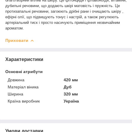
благотворний вплив на шкіру. Це фітонциди і флавоноїди, вітаміни,
дубильні речовини, що додають шкірі матовість і пружність. Це
протизапальні речовини, загоюють дрібні рани і очищають шкіру ,
ефірні олії, що підвищують тонус і настрій, а також регулюють
артеріальний тиск і просто насичують приміщення незвичайним
ароматом.
Приховати
Характеристики
Основні атрибути
Довжина
420 мм
Матеріал віника
Дуб
Ширина
320 мм
Країна виробник
Україна
Умови доставки