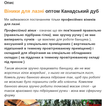
Опис
Віники для лазні
оптом Канадський дуб
Ми займаємося постачанням тільки
професійних віників
для лазні
.
Професійний віник
- означає що він
пов'язаний правильно
(правильно підібрана гілка)
,
має зручну ручку ( не має
випирають сучків
- це важливо для роботи банщика ),
висушений у спеціальних приміщеннях ( вертикально
підвішений в темному провітрюваному приміщенні) і
складний для зберігання на спеціально обладнаних
складах ( на піддонах в темному провітрюваному складі
під пресом )
.
Таким віником зручно працювати банщику, він не має
жорстких гілок всередині , з нього не осипається лист,
Комель ручки банного віника підрізане так, щоб при роботі
не можливо було поранити себе або клієнта. Комелем
банного віника зручно робити точковий масаж стоп - це
також враховано при підрізуванні ручки - вона має сферичну
форму.