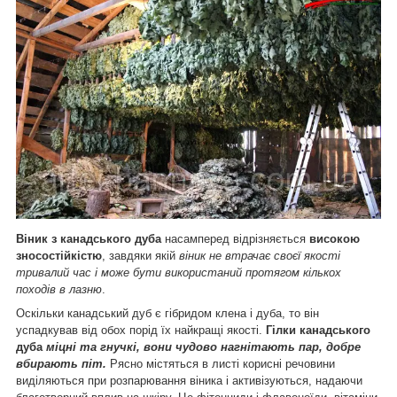
Віник з канадського дуба
насамперед відрізняється
високою
зносостійкістю
, завдяки якій
віник не втрачає своєї якості
тривалий час і може бути використаний протягом кількох
походів в лазню
.
Оскільки канадський дуб є гібридом клена і дуба, то він
успадкував від обох порід їх найкращі якості.
Гілки канадського
дуба
міцні та гнучкі, вони чудово нагнітають пар, добре
вбирають піт.
Рясно містяться в листі корисні речовини
виділяються при розпарювання віника і активізуються, надаючи