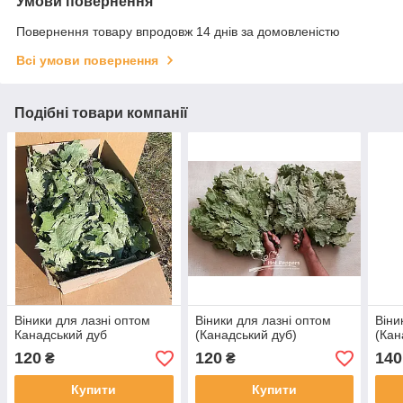
Умови повернення
Повернення товару впродовж 14 днів за домовленістю
Всі умови повернення
Подібні товари компанії
Віники для лазні оптом
Віники для лазні оптом
Віни
Канадський дуб
(Канадський дуб)
(Кан
120
120
140
₴
₴
Купити
Купити