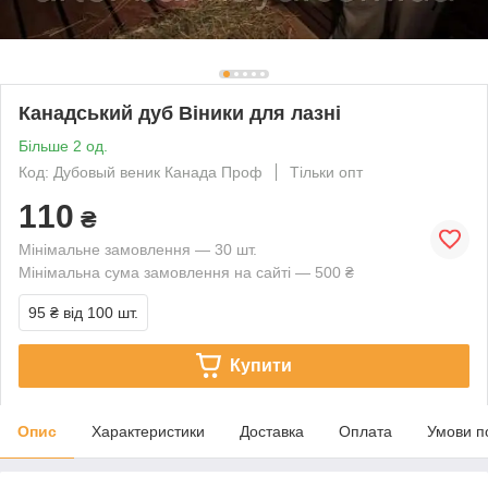
Канадський дуб Віники для лазні
Більше 2 од.
Код: Дубовый веник Канада Проф
Тільки опт
110
₴
Мінімальне замовлення — 30 шт.
Мінімальна сума замовлення на сайті — 500 ₴
95 ₴
від 100 шт.
Купити
Опис
Характеристики
Доставка
Оплата
Умови п