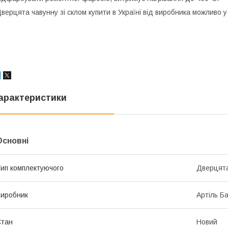
верцята чавунну зі склом купити в Україні від виробника можливо у 
арактеристики
Основні
ип комплектуючого
Дверцят
иробник
Артіль Б
Стан
Новий