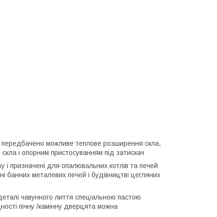
м передбачено можливе теплове розширення скла,
м скла і опорним пристосуванням під затискач
у і призначені для опалювальних котлів та печей
ні банних металевих печей і будівництві цегляних
деталі чавунного лиття спеціальною пастою
дності пічну /камінну дверцята можна