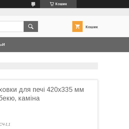
Кошик
Кошик
ЬИ
ховки для печі 420х335 мм
рбекю, каміна
CЧ-1,1