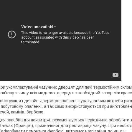
ри укомплектуванні чавунних дверцят для печі термостійким скло
 зв'язку з чим у всіх моделях дверцят є необхідний зазор між крає
онструкція і дизайн дверки розроблені з урахуванням потреби ринк
 побутовому опаленні, а так само використовуються при виготовлен
ечей, камінів, барбекю.
ля запобігання появи іржі, рекомендується періодично обробляти 
tarwax (Франція), призначеної для реставрації чавуну. При необхі
ідфарбувати ремонтної фарбою, витримує нагрівання до 400°С.