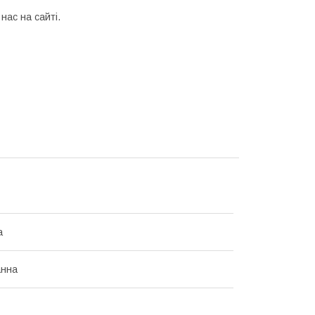
нас на сайті.
а
анна