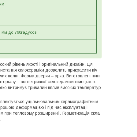
мм
 мм до 760гадусов
окий рівень якості і оригінальний дизайн. Ця
ристання склокераміки дозволить прикрасити піч
их полін. Форма дверки – арка. Виготовлені пічні
теріалу – вогнетривкої склокераміки німецького
егко витримує тривалий вплив високих температур
комплектується ущільнювальним керамографитным
рошою деформацією і під час експлуатації
м при тепловому розширенні . Герметизація скла
.