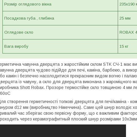
Розмір оглядового вікна
235х190 
Посадкова губа , глибина
25 мм
Оглядове скло
ROBAX 4
Вага виробу
15 кг
ерметична чавунна дверцята з жаростійким склом STK СЧ-1 має вис
авунна дверцята чудово підійде для печі, каміна, барбекю, а вико
бо камін і безпечно насолодитися прекрасним видом вогню і палаюч
верцята із чавуну, а скло для дверцята виконана з жароміцного ма
иробника Shott Robax. Прозоре термостійке скло товщиною 4 мм л
760оС
ля створення герметичності топкові дверцята для печі/каміна - 
нуром d12 мм (виробництво Німеччина). Саме цей шнур володіє хо
ривалий час зберігає свою первісну форму, що є важливим факторо
роходить через керамографитный плоский шнур розмірами 10х3мм