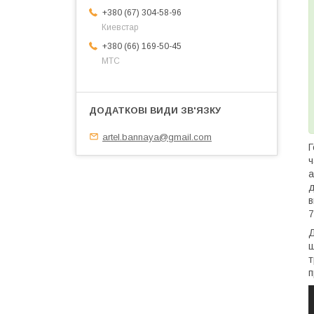
+380 (67) 304-58-96
Киевстар
+380 (66) 169-50-45
МТС
artel.bannaya@gmail.com
Г
ч
а
д
в
Д
ш
т
п