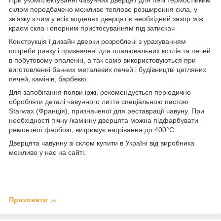
При укомплектуванні чавунних дверцят для печі термостійким
склом передбачено можливе теплове розширення скла, у
зв'язку з чим у всіх моделях дверцят є необхідний зазор між
краєм скла і опорним пристосуванням під затискач
Конструкція і дизайн дверки розроблені з урахуванням
потреби ринку і призначені для опалювальних котлів та печей
в побутовому опаленні, а так само використовуються при
виготовленні банних металевих печей і будівництві цегляних
печей, камінів, барбекю.
Для запобігання появи іржі, рекомендується періодично
обробляти деталі чавунного лиття спеціальною пастою
Starwax (Франція), призначеної для реставрації чавуну. При
необхідності пічну /камінну дверцята можна підфарбувати
ремонтної фарбою, витримує нагрівання до 400°С.
Дверцята чавунну зі склом купити в Україні від виробника
можливо у нас на сайті.
Приховати