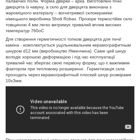
палаючих полін. Форма дверки – арка. Виготовлені пічні
дверцята із чавуну, а скло для дверцята виконана з
жароміцного матеріалу – вогнетривкої склокераміки
німецького виробника Shott Robax. Прозоре термостійке скло
товщиною 4 мм легко витримує тривалий вплив високих
температур 760оС
Для створення герметичності топкові дверцята для печі/
каміна - комплектується ущільнювальним керамографитным
шнуром d12 мм (виробництво Німеччина). Саме цей шнур
володіє хорошою деформацією і під час експлуатації
тривалий час зберігає свою первісну форму, що є важливим
фактором при тепловому розширенні . Герметизація скла
проходить через керамографитный плоский шнур розмірами
10х3мм.