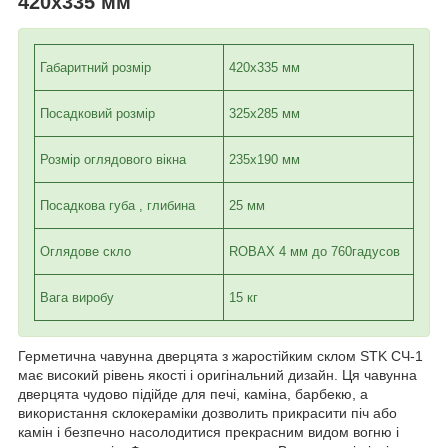
420х335 мм
Габаритний розмір
420х335 мм
Посадковий розмір
325х285 мм
Розмір оглядового вікна
235х190 мм
Посадкова губа , глибина
25 мм
Оглядове скло
ROBAX 4 мм до 760гадусов
Вага виробу
15 кг
Герметична чавунна дверцята з жаростійким склом STK СЧ-1
має високий рівень якості і оригінальний дизайн. Ця чавунна
дверцята чудово підійде для печі, каміна, барбекю, а
використання склокераміки дозволить прикрасити піч або
камін і безпечно насолодитися прекрасним видом вогню і