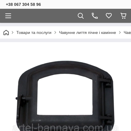
+38 067 304 58 96
Товари та послуги
Чавунне лиття пічне і камінне
Чав