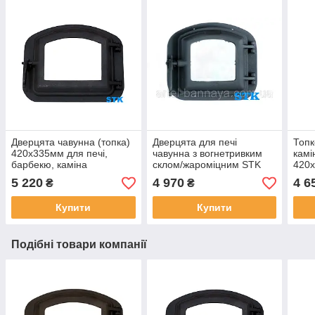
Дверцята чавунна (топка)
Дверцята для печі
Топк
420х335мм для печі,
чавунна з вогнетривким
камі
барбекю, каміна
склом/жароміцним STK
420х
340х300мм для печі,
барб
5 220
4 970
4 6
₴
₴
барбекю, каміна
Купити
Купити
Подібні товари компанії