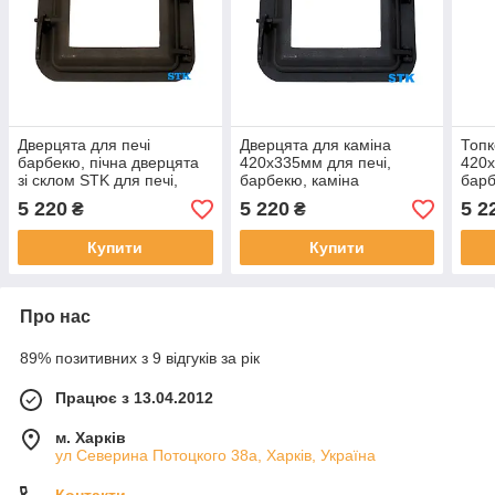
Дверцята для печі
Дверцята для каміна
Топк
барбекю, пічна дверцята
420х335мм для печі,
420х
зі склом STK для печі,
барбекю, каміна
барб
барбекю, каміна
5 220
5 220
5 2
₴
₴
Купити
Купити
Про нас
89% позитивних з 9 відгуків за рік
Працює з 13.04.2012
м. Харків
ул Северина Потоцкого 38а, Харків, Україна