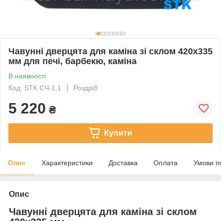
Чавунні дверцята для каміна зі склом 420х335
мм для печі, барбекю, каміна
В наявності
Код: STK CЧ-1,1
Роздріб
5 220
₴
Купити
Опис
Характеристики
Доставка
Оплата
Умови п
Опис
Чавунні дверцята для каміна зі склом