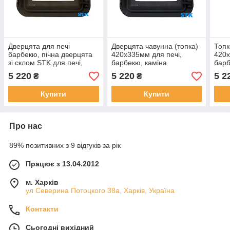
Дверцята для печі
Дверцята чавунна (топка)
Топк
барбекю, пічна дверцята
420х335мм для печі,
420х
зі склом STK для печі,
барбекю, каміна
барб
барбекю, каміна
5 220
5 220
5 2
₴
₴
Купити
Купити
Про нас
89% позитивних з 9 відгуків за рік
Працює з 13.04.2012
м. Харків
ул Северина Потоцкого 38а, Харків, Україна
Контакти
Сьогодні вихідний