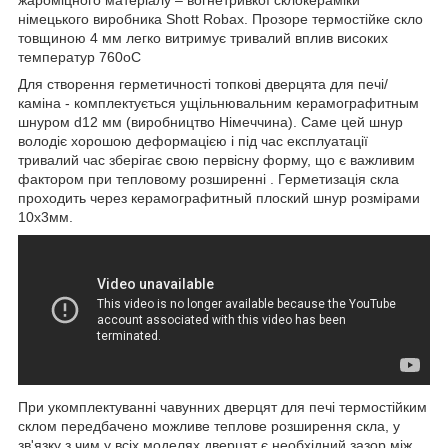
жароміцного матеріалу – вогнетривкої склокераміки
німецького виробника Shott Robax. Прозоре термостійке скло
товщиною 4 мм легко витримує тривалий вплив високих
температур 760оС
Для створення герметичності топкові дверцята для печі/
каміна - комплектується ущільнювальним керамографитным
шнуром d12 мм (виробництво Німеччина). Саме цей шнур
володіє хорошою деформацією і під час експлуатації
тривалий час зберігає свою первісну форму, що є важливим
фактором при тепловому розширенні . Герметизація скла
проходить через керамографитный плоский шнур розмірами
10х3мм.
При укомплектуванні чавунних дверцят для печі термостійким
склом передбачено можливе теплове розширення скла, у
зв'язку з чим у всіх моделях дверцят є необхідний зазор між