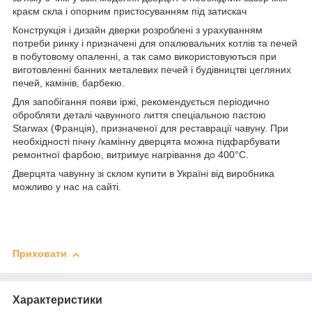
краєм скла і опорним пристосуванням під затискач
Конструкція і дизайн дверки розроблені з урахуванням
потреби ринку і призначені для опалювальних котлів та печей
в побутовому опаленні, а так само використовуються при
виготовленні банних металевих печей і будівництві цегляних
печей, камінів, барбекю.
Для запобігання появи іржі, рекомендується періодично
обробляти деталі чавунного лиття спеціальною пастою
Starwax (Франція), призначеної для реставрації чавуну. При
необхідності пічну /камінну дверцята можна підфарбувати
ремонтної фарбою, витримує нагрівання до 400°С.
Дверцята чавунну зі склом купити в Україні від виробника
можливо у нас на сайті.
Приховати
Характеристики