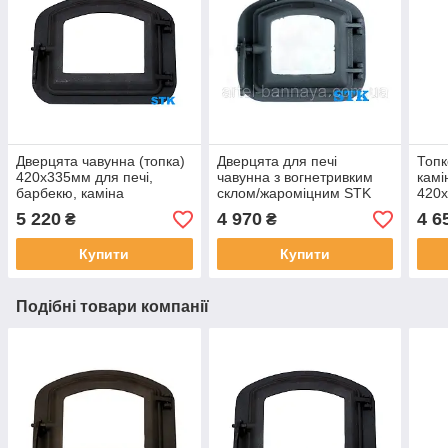
Дверцята чавунна (топка)
Дверцята для печі
Топк
420х335мм для печі,
чавунна з вогнетривким
камі
барбекю, каміна
склом/жароміцним STK
420х
340х300мм для печі,
барб
5 220
4 970
4 6
₴
₴
барбекю, каміна
Купити
Купити
Подібні товари компанії