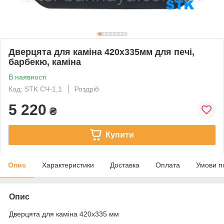
Дверцята для каміна 420х335мм для печі,
барбекю, каміна
В наявності
Код: STK CЧ-1,1
Роздріб
5 220
₴
Купити
Опис
Характеристики
Доставка
Оплата
Умови п
Опис
Дверцята для каміна 420х335 мм