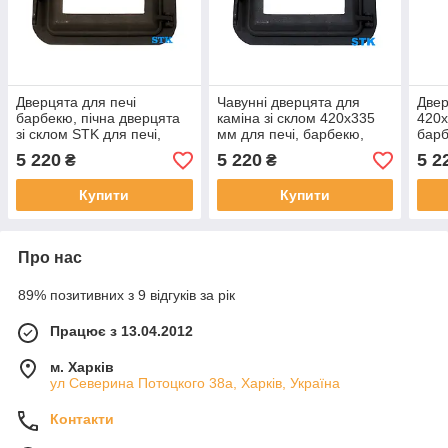
Дверцята для печі
Чавунні дверцята для
Двер
барбекю, пічна дверцята
каміна зі склом 420х335
420х
зі склом STK для печі,
мм для печі, барбекю,
барб
барбекю, каміна
каміна
5 220
5 220
5 2
₴
₴
Купити
Купити
Про нас
89% позитивних з 9 відгуків за рік
Працює з 13.04.2012
м. Харків
ул Северина Потоцкого 38а, Харків, Україна
Контакти