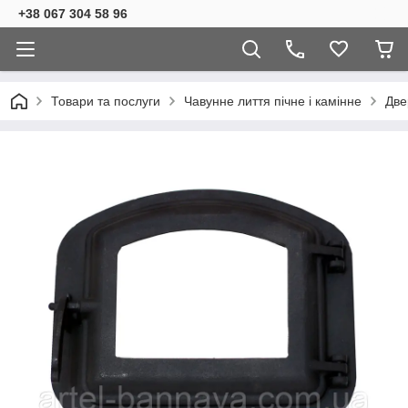
+38 067 304 58 96
Товари та послуги
Чавунне лиття пічне і камінне
Две