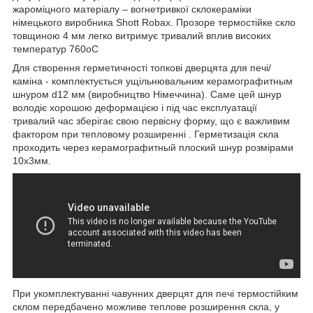
жароміцного матеріалу – вогнетривкої склокераміки
німецького виробника Shott Robax. Прозоре термостійке скло
товщиною 4 мм легко витримує тривалий вплив високих
температур 760оС
Для створення герметичності топкові дверцята для печі/
каміна - комплектується ущільнювальним керамографитным
шнуром d12 мм (виробництво Німеччина). Саме цей шнур
володіє хорошою деформацією і під час експлуатації
тривалий час зберігає свою первісну форму, що є важливим
фактором при тепловому розширенні . Герметизація скла
проходить через керамографитный плоский шнур розмірами
10х3мм.
При укомплектуванні чавунних дверцят для печі термостійким
склом передбачено можливе теплове розширення скла, у