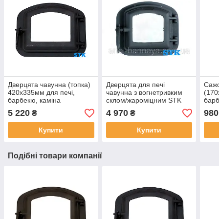
Дверцята чавунна (топка)
Дверцята для печі
Саж
420х335мм для печі,
чавунна з вогнетривким
(170
барбекю, каміна
склом/жароміцним STK
барб
340х300мм для печі,
5 220
4 970
980
₴
₴
барбекю, каміна
Купити
Купити
Подібні товари компанії