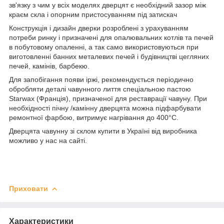
зв'язку з чим у всіх моделях дверцят є необхідний зазор між
краєм скла і опорним пристосуванням під затискач
Конструкція і дизайн дверки розроблені з урахуванням
потреби ринку і призначені для опалювальних котлів та печей
в побутовому опаленні, а так само використовуються при
виготовленні банних металевих печей і будівництві цегляних
печей, камінів, барбекю.
Для запобігання появи іржі, рекомендується періодично
обробляти деталі чавунного лиття спеціальною пастою
Starwax (Франція), призначеної для реставрації чавуну. При
необхідності пічну /камінну дверцята можна підфарбувати
ремонтної фарбою, витримує нагрівання до 400°С.
Дверцята чавунну зі склом купити в Україні від виробника
можливо у нас на сайті.
Приховати
Характеристики