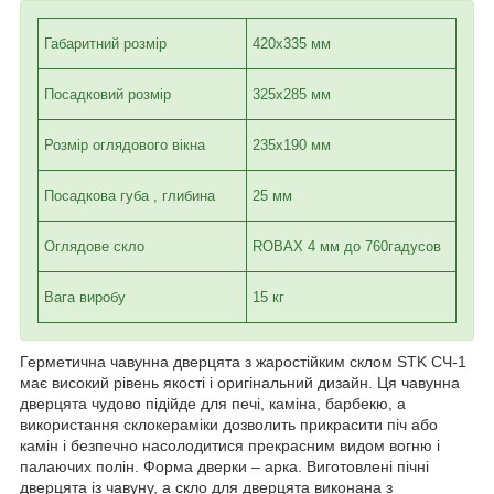
Габаритний розмір
420х335 мм
Посадковий розмір
325х285 мм
Розмір оглядового вікна
235х190 мм
Посадкова губа , глибина
25 мм
Оглядове скло
ROBAX 4 мм до 760гадусов
Вага виробу
15 кг
Герметична чавунна дверцята з жаростійким склом STK СЧ-1
має високий рівень якості і оригінальний дизайн. Ця чавунна
дверцята чудово підійде для печі, каміна, барбекю, а
використання склокераміки дозволить прикрасити піч або
камін і безпечно насолодитися прекрасним видом вогню і
палаючих полін. Форма дверки – арка. Виготовлені пічні
дверцята із чавуну, а скло для дверцята виконана з