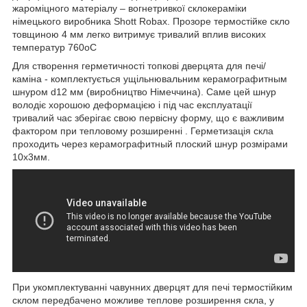
жароміцного матеріалу – вогнетривкої склокераміки
німецького виробника Shott Robax. Прозоре термостійке скло
товщиною 4 мм легко витримує тривалий вплив високих
температур 760оС
Для створення герметичності топкові дверцята для печі/
каміна - комплектується ущільнювальним керамографитным
шнуром d12 мм (виробництво Німеччина). Саме цей шнур
володіє хорошою деформацією і під час експлуатації
тривалий час зберігає свою первісну форму, що є важливим
фактором при тепловому розширенні . Герметизація скла
проходить через керамографитный плоский шнур розмірами
10х3мм.
При укомплектуванні чавунних дверцят для печі термостійким
склом передбачено можливе теплове розширення скла, у