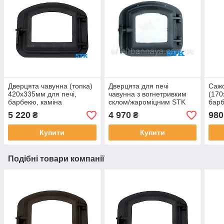
Дверцята чавунна (топка)
Дверцята для печі
Саж
420х335мм для печі,
чавунна з вогнетривким
(170
барбекю, каміна
склом/жароміцним STK
барб
340х300мм для печі,
5 220
4 970
980
₴
₴
барбекю, каміна
Купити
Купити
Подібні товари компанії