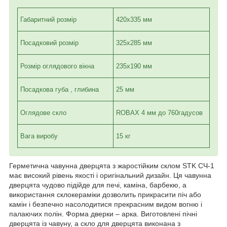
Габаритний розмір
420х335 мм
Посадковий розмір
325х285 мм
Розмір оглядового вікна
235х190 мм
Посадкова губа , глибина
25 мм
Оглядове скло
ROBAX 4 мм до 760гадусов
Вага виробу
15 кг
Герметична чавунна дверцята з жаростійким склом STK СЧ-1
має високий рівень якості і оригінальний дизайн. Ця чавунна
дверцята чудово підійде для печі, каміна, барбекю, а
використання склокераміки дозволить прикрасити піч або
камін і безпечно насолодитися прекрасним видом вогню і
палаючих полін. Форма дверки – арка. Виготовлені пічні
дверцята із чавуну, а скло для дверцята виконана з