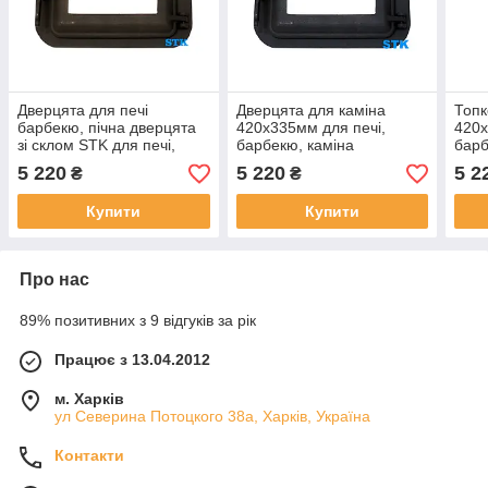
Дверцята для печі
Дверцята для каміна
Топк
барбекю, пічна дверцята
420х335мм для печі,
420х
зі склом STK для печі,
барбекю, каміна
барб
барбекю, каміна
5 220
5 220
5 2
₴
₴
Купити
Купити
Про нас
89% позитивних з 9 відгуків за рік
Працює з 13.04.2012
м. Харків
ул Северина Потоцкого 38а, Харків, Україна
Контакти