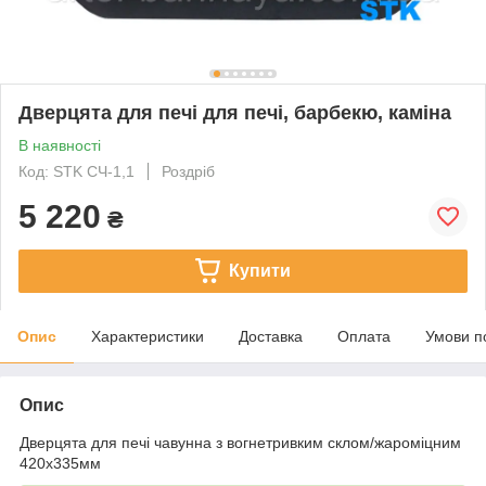
Дверцята для печі для печі, барбекю, каміна
В наявності
Код: STK CЧ-1,1
Роздріб
5 220
₴
Купити
Опис
Характеристики
Доставка
Оплата
Умови п
Опис
Дверцята для печі чавунна з вогнетривким склом/жароміцним
420х335мм