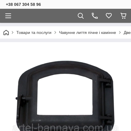
+38 067 304 58 96
Товари та послуги
Чавунне лиття пічне і камінне
Две