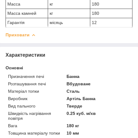
Масса
кг
180
Масса камней
кг
180
Гарантія
місяць
12
Приховати
Характеристики
Основні
Призначення печі
Банна
Розташування печі
Вбудоване
Матеріал топки
Сталь
Виробник
Артіль Банна
Вид пального
Тверде
Швидкість нагрівання
0.25 куб. м/хв
повітря
Вага
180 кг
Товщина матеріалу топки
10 мм