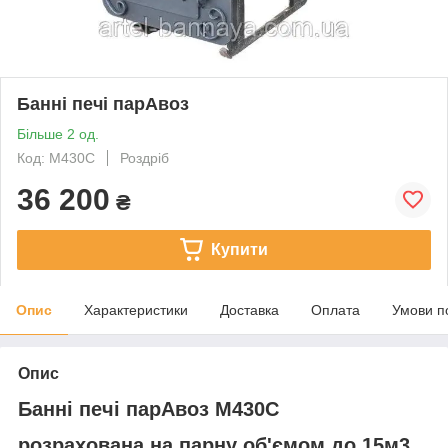
Банні печі парАвоз
Більше 2 од.
Код: М430С
Роздріб
36 200
₴
Купити
Опис
Характеристики
Доставка
Оплата
Умови п
Опис
Банні печі парАвоз М430С
розрахована на парну об'ємом до 15м3.