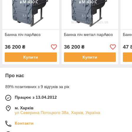
Банна піч парАвоз
Банна піч метал парАвоз
Банн
36 200
36 200
47 
₴
₴
Купити
Купити
Про нас
89% позитивних з 9 відгуків за рік
Працює з 13.04.2012
м. Харків
ул Северина Потоцкого 38а, Харків, Україна
Контакти