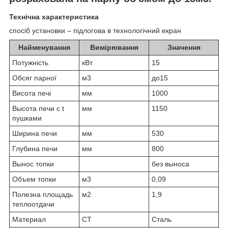
Технічна характеристика
спосіб установки – підлогова в технологічний екран
Найменування
Вимірювання
Значення
Потужність
кВт
15
Обсяг парної
м3
до15
Висота печі
мм
1000
Высота печи с t
мм
1150
пушками
Ширина печи
мм
530
Глубина печи
мм
800
Вынос топки
без выноса
Объем топки
м3
0,09
Полезна площадь
м2
1,9
теплоотдачи
Материал
СТ
Сталь