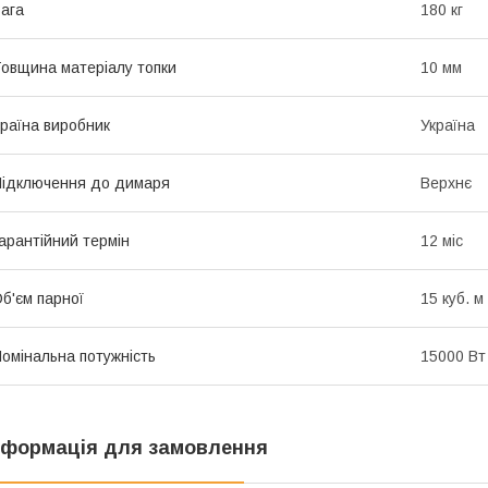
ага
180 кг
овщина матеріалу топки
10 мм
раїна виробник
Україна
ідключення до димаря
Верхнє
арантійний термін
12 міс
б'єм парної
15 куб. м
омінальна потужність
15000 Вт
нформація для замовлення