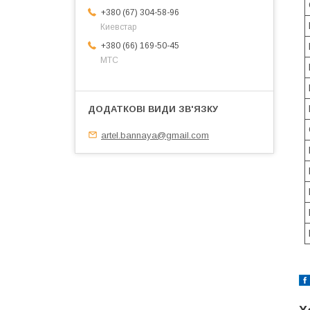
+380 (67) 304-58-96
Киевстар
+380 (66) 169-50-45
МТС
artel.bannaya@gmail.com