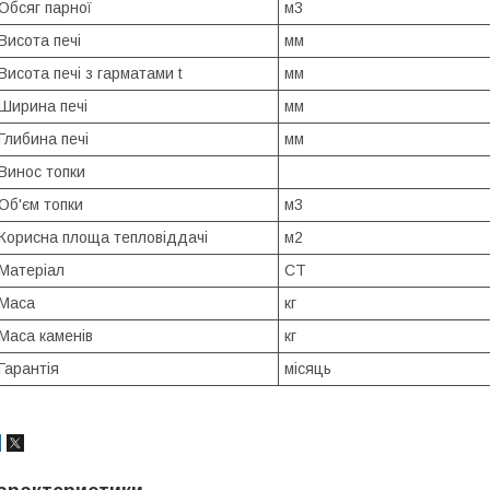
Обсяг парної
м3
Висота печі
мм
Висота печі з гарматами t
мм
Ширина печі
мм
Глибина печі
мм
Винос топки
Об'єм топки
м3
Корисна площа тепловіддачі
м2
Матеріал
СТ
Маса
кг
Маса каменів
кг
Гарантія
місяць