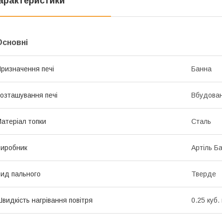
арактеристики
Основні
ризначення печі
Банна
озташування печі
Вбудова
атеріал топки
Сталь
иробник
Артіль Б
ид пального
Тверде
видкість нагрівання повітря
0.25 куб.