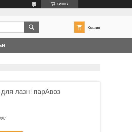
Кошик
Кошик
ЬИ
і для лазні парАвоз
30С