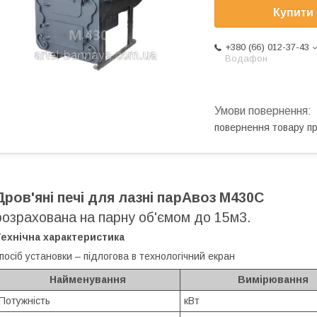
Купити
+380 (66) 012-37-43
Водафон
повернення товару п
Дров'яні печі для лазні парАвоз М430С
розрахована на парну об'ємом до 15м3.
ехнічна характеристика
посіб установки – підлогова в технологічний екран
Найменування
Вимірювання
Потужність
кВт