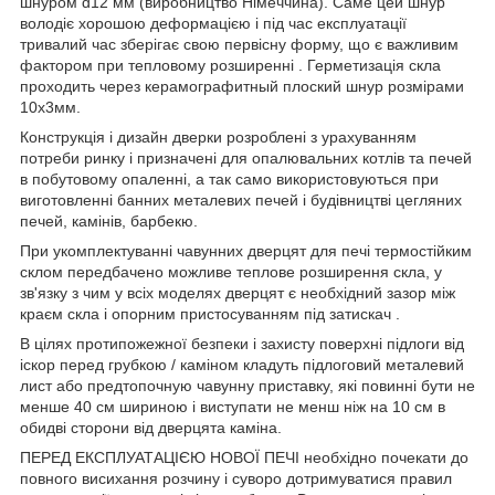
шнуром d12 мм (виробництво Німеччина). Саме цей шнур
володіє хорошою деформацією і під час експлуатації
тривалий час зберігає свою первісну форму, що є важливим
фактором при тепловому розширенні . Герметизація скла
проходить через керамографитный плоский шнур розмірами
10х3мм.
Конструкція і дизайн дверки розроблені з урахуванням
потреби ринку і призначені для опалювальних котлів та печей
в побутовому опаленні, а так само використовуються при
виготовленні банних металевих печей і будівництві цегляних
печей, камінів, барбекю.
При укомплектуванні чавунних дверцят для печі термостійким
склом передбачено можливе теплове розширення скла, у
зв'язку з чим у всіх моделях дверцят є необхідний зазор між
краєм скла і опорним пристосуванням під затискач .
В цілях протипожежної безпеки і захисту поверхні підлоги від
іскор перед грубкою / каміном кладуть підлоговий металевий
лист або предтопочную чавунну приставку, які повинні бути не
менше 40 см шириною і виступати не менш ніж на 10 см в
обидві сторони від дверцята каміна.
ПЕРЕД ЕКСПЛУАТАЦІЄЮ НОВОЇ ПЕЧІ необхідно почекати до
повного висихання розчину і суворо дотримуватися правил