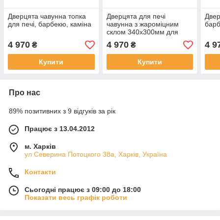
Дверцята чавунна топка
Дверцята для печі
Двер
для печі, барбекю, каміна
чавунна з жароміцним
барб
склом 340х300мм для
печі, барбекю, каміна
4 970
4 970
4 9
₴
₴
Купити
Купити
Про нас
89% позитивних з 9 відгуків за рік
Працює з 13.04.2012
м. Харків
ул Северина Потоцкого 38а, Харків, Україна
Контакти
Сьогодні працює з 09:00 до 18:00
Показати весь графік роботи