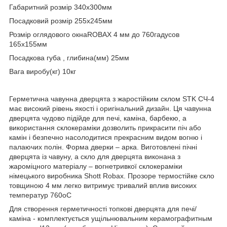
Габаритний розмір 340х300мм
Посадковий розмір 255х245мм
Розмір оглядового окнаROBAX 4 мм до 760гадусов
165х155мм
Посадкова губа , глибина(мм) 25мм
Вага виробу(кг) 10кг
Герметична чавунна дверцята з жаростійким склом STK СЧ-4
має високий рівень якості і оригінальний дизайн. Ця чавунна
дверцята чудово підійде для печі, каміна, барбекю, а
використання склокераміки дозволить прикрасити піч або
камін і безпечно насолодитися прекрасним видом вогню і
палаючих полін. Форма дверки – арка. Виготовлені пічні
дверцята із чавуну, а скло для дверцята виконана з
жароміцного матеріалу – вогнетривкої склокераміки
німецького виробника Shott Robax. Прозоре термостійке скло
товщиною 4 мм легко витримує тривалий вплив високих
температур 760оС
Для створення герметичності топкові дверцята для печі/
каміна - комплектується ущільнювальним керамографитным