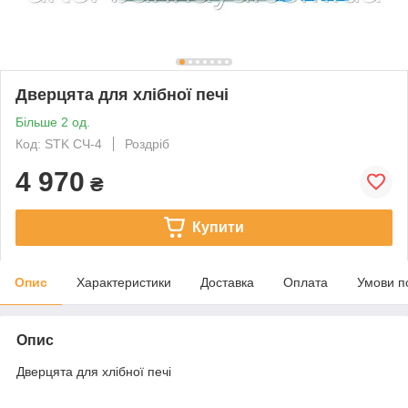
Дверцята для хлібної печі
Більше 2 од.
Код: STK CЧ-4
Роздріб
4 970
₴
Купити
Опис
Характеристики
Доставка
Оплата
Умови п
Опис
Дверцята для хлібної печі