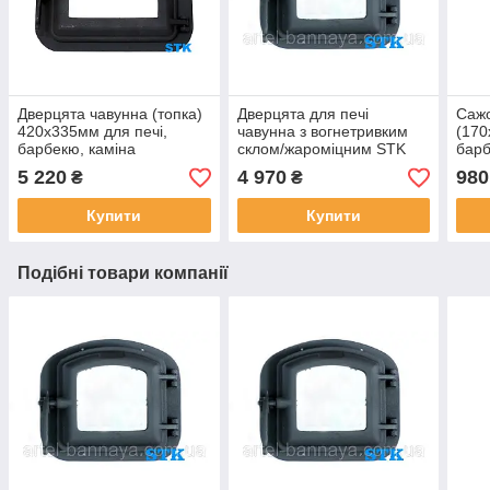
Дверцята чавунна (топка)
Дверцята для печі
Саж
420х335мм для печі,
чавунна з вогнетривким
(170
барбекю, каміна
склом/жароміцним STK
барб
340х300мм для печі,
5 220
4 970
980
₴
₴
барбекю, каміна
Купити
Купити
Подібні товари компанії