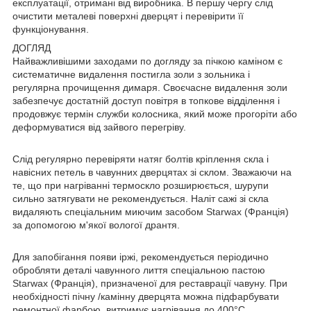
експлуатації, отримані від виробника. В першу чергу слід
очистити металеві поверхні дверцят і перевірити її
функціонування.
ДОГЛЯД
Найважливішими заходами по догляду за пічкою каміном є
систематичне видалення постигла золи з зольника і
регулярна прочищення димаря. Своєчасне видалення золи
забезпечує достатній доступ повітря в топкове відділення і
продовжує термін служби колосника, який може прогоріти або
деформуватися від зайвого перегріву.
Слід регулярно перевіряти натяг болтів кріплення скла і
навісних петель в чавунних дверцятах зі склом. Зважаючи на
те, що при нагріванні термоскло розширюється, шурупи
сильно затягувати не рекомендується. Наліт сажі зі скла
видаляють спеціальним миючим засобом Starwax (Франція)
за допомогою м'якої вологої дрантя.
Для запобігання появи іржі, рекомендується періодично
обробляти деталі чавунного лиття спеціальною пастою
Starwax (Франція), призначеної для реставрації чавуну. При
необхідності пічну /камінну дверцята можна підфарбувати
ремонтної фарбою, витримує нагрівання до 400°С.