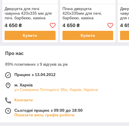
Дверцята для печі
Пічна дверцята
Двер
чавунна 420х335 мм для
420х335мм для печі,
чав
печі, барбекю, каміна
барбекю, каміна
для 
4 650
4 650
4 6
₴
₴
Купити
Купити
Про нас
89% позитивних з 9 відгуків за рік
Працює з 13.04.2012
м. Харків
ул Северина Потоцкого 38а, Харків, Україна
Контакти
Сьогодні працює з 09:00 до 18:00
Показати весь графік роботи