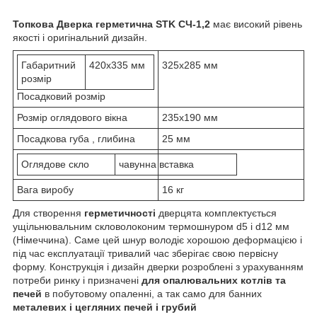
Топкова Дверка герметична STK СЧ-1,2
має високий рівень
якості і оригінальний дизайн.
Габаритний
420х335 мм
325х285 мм
розмір
Посадковий розмір
Розмір оглядового вікна
235х190 мм
Посадкова губа , глибина
25 мм
Оглядове скло
чавунна вставка
Вага виробу
16 кг
Для створення
герметичності
дверцята комплектується
ущільнювальним скловолоконим термошнуром d5 і d12 мм
(Німеччина). Саме цей шнур володіє хорошою деформацією і
під час експлуатації тривалий час зберігає свою первісну
форму. Конструкція і дизайн дверки розроблені з урахуванням
потреби ринку і призначені
для опалювальних котлів та
печей
в побутовому опаленні, а так само для банних
металевих і цегляних печей і грубий