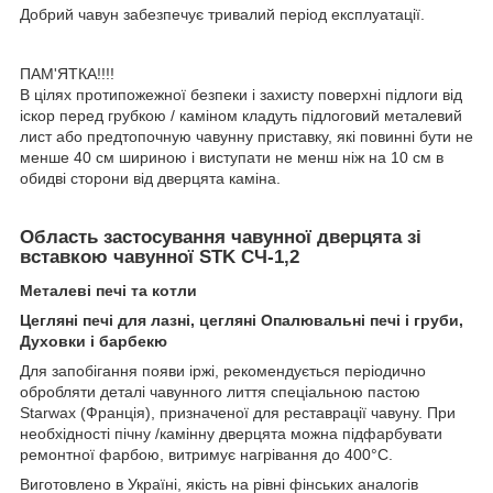
Добрий чавун забезпечує тривалий період експлуатації.
ПАМ'ЯТКА!!!!
В цілях протипожежної безпеки і захисту поверхні підлоги від
іскор перед грубкою / каміном кладуть підлоговий металевий
лист або предтопочную чавунну приставку, які повинні бути не
менше 40 см шириною і виступати не менш ніж на 10 см в
обидві сторони від дверцята каміна.
Область застосування чавунної дверцята зі
вставкою чавунної STK СЧ-1,2
Металеві печі та котли
Цегляні печі для лазні, цегляні Опалювальні печі і груби,
Духовки і барбекю
Для запобігання появи іржі, рекомендується періодично
обробляти деталі чавунного лиття спеціальною пастою
Starwax (Франція), призначеної для реставрації чавуну. При
необхідності пічну /камінну дверцята можна підфарбувати
ремонтної фарбою, витримує нагрівання до 400°С.
Виготовлено в Україні, якість на рівні фінських аналогів