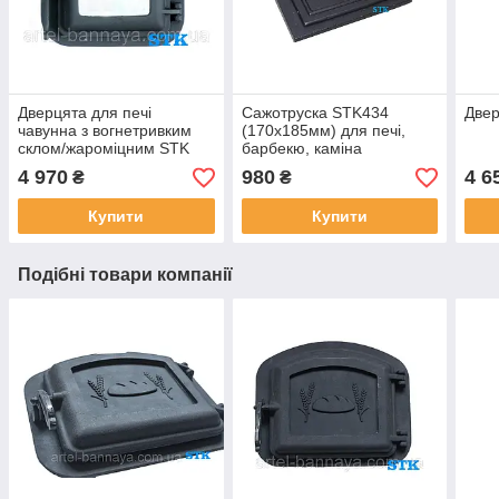
Дверцята для печі
Сажотруска STK434
Двер
чавунна з вогнетривким
(170х185мм) для печі,
склом/жароміцним STK
барбекю, каміна
340х300мм для печі,
4 970
980
4 6
₴
₴
барбекю, каміна
Купити
Купити
Подібні товари компанії