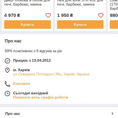
Двері топкова зі склом для
Люк для золи STK 432 для
Саж
печі, барбекю, каміна
печі, барбекю, каміна
(170
барб
4 970
1 950
980
₴
₴
Купити
Купити
Про нас
89% позитивних з 9 відгуків за рік
Працює з 13.04.2012
м. Харків
ул Северина Потоцкого 38а, Харків, Україна
Контакти
Сьогодні вихідний
Показати весь графік роботи
Про нас