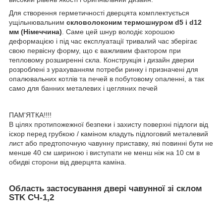
Для створення герметичності дверцята комплектується
ущільнювальним
скловолоконим термошнуром d5 і d12
мм (Німеччина)
. Саме цей шнур володіє хорошою
деформацією і під час експлуатації тривалий час зберігає
свою первісну форму, що є важливим фактором при
тепловому розширенні скла. Конструкція і дизайн дверки
розроблені з урахуванням потреби ринку і призначені для
опалювальних котлів та печей в побутовому опаленні, а так
само для банних металевих і цегляних печей
ПАМ'ЯТКА!!!!
В цілях протипожежної безпеки і захисту поверхні підлоги від
іскор перед грубкою / каміном кладуть підлоговий металевий
лист або предтопочную чавунну приставку, які повинні бути не
менше 40 см шириною і виступати не менш ніж на 10 см в
обидві сторони від дверцята каміна.
Область застосування двері чавунної зі склом
STK СЧ-1,2