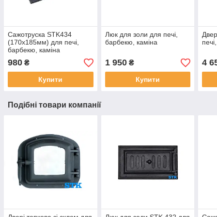
Сажотруска STK434
Люк для золи для печі,
Двер
(170х185мм) для печі,
барбекю, каміна
печі
барбекю, каміна
980
1 950
4 6
₴
₴
Купити
Купити
Подібні товари компанії