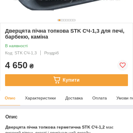
Дверцята пічна топкова STK СЧ-1,3 для печі,
барбекю, каміна
В наявності
Код: STK CЧ-1,3
Роздріб
4 650
₴
Купити
Опис
Характеристики
Доставка
Оплата
Умови п
Опис
Дверцята пічна топкова герметична STK СЧ-1,2
має
високий рівень якості і оригінальний дизайн.