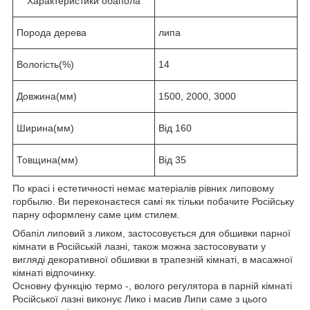
Характеристики обапола
Порода дерева
липа
Вологість(%)
14
Довжина(мм)
1500, 2000, 3000
Ширина(мм)
Від 160
Товщина(мм)
Від 35
По красі і естетичності немає матеріалів рівних липовому
горбылю. Ви переконаєтеся самі як тільки побачите Російську
парну оформлену саме цим стилем.
Обапіл липовий з ликом, застосовується для обшивки парної
кімнати в Російській лазні, також можна застосовувати у
вигляді декоративної обшивки в трапезній кімнаті, в масажної
кімнаті відпочинку.
Основну функцію термо -, волого регулятора в парній кімнаті
Російської лазні виконує Лико і масив Липи саме з цього