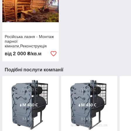
Російська лазня - Монтаж
парної
кімнати,Реконструкція
парної кімнати.
2 000
від
₴/кв.м
(застосування технології
Російська Пар)
Подібні послуги компанії