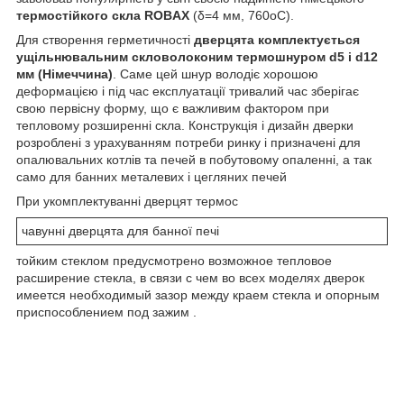
термостійкого скла ROBAX
(δ=4 мм, 760оС).
Для створення герметичності
дверцята комплектується
ущільнювальним скловолоконим термошнуром d5 і d12
мм (Німеччина)
. Саме цей шнур володіє хорошою
деформацією і під час експлуатації тривалий час зберігає
свою первісну форму, що є важливим фактором при
тепловому розширенні скла. Конструкція і дизайн дверки
розроблені з урахуванням потреби ринку і призначені для
опалювальних котлів та печей в побутовому опаленні, а так
само для банних металевих і цегляних печей
При укомплектуванні дверцят термос
чавунні дверцята для банної печі
тойким стеклом предусмотрено возможное тепловое
расширение стекла, в связи с чем во всех моделях дверок
имеется необходимый зазор между краем стекла и опорным
приспособлением под зажим .