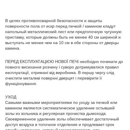
В целях противопожарной безопасности и защиты
поверхности пола от искр перед печкой / камином кладут
напольный металлический лист или предтопочную чугунную
приставку, которые должны быть не менее 40 см шириной и
выступать не менее чем на 10 см в обе стороны от дверцы
камина.
ПЕРЕД ЕКСПЛУАТАЦІЄЮ НОВОЇ ПЕЧІ необхідно почекати до
повного висихання розчину і суворо дотримуватися правил
експлуатації, отримані від виробника. В першу чергу слід
очистити металеві поверхні дверцят і перевірити її
функціонування.
УХОД
Самыми важными мероприятиями по уходу за печкой или
камином являются систематическое удаление остывшей
золы из зольника и регулярная прочистка дымохода.
Своевременное удаление золы обеспечивает достаточный
доступ воздуха в топочное отделение и продлевает срок
службы колосника, который может прогореть или