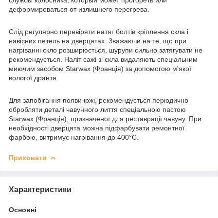
деформироваться от излишнего перегрева.
Слід регулярно перевіряти натяг болтів кріплення скла і
навісних петель на дверцятах. Зважаючи на те, що при
нагріванні скло розширюється, шурупи сильно затягувати не
рекомендується. Наліт сажі зі скла видаляють спеціальним
миючим засобом Starwax (Франція) за допомогою м'якої
вологої дрантя.
Для запобігання появи іржі, рекомендується періодично
обробляти деталі чавунного лиття спеціальною пастою
Starwax (Франція), призначеної для реставрації чавуну. При
необхідності дверцята можна підфарбувати ремонтної
фарбою, витримує нагрівання до 400°С.
Приховати
Характеристики
Основні