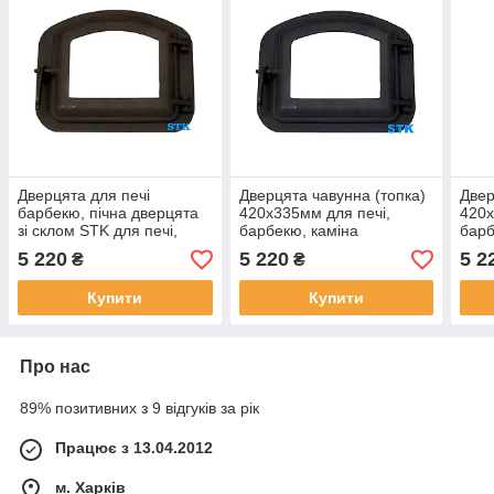
Дверцята для печі
Дверцята чавунна (топка)
Двер
барбекю, пічна дверцята
420х335мм для печі,
420х
зі склом STK для печі,
барбекю, каміна
барб
барбекю, каміна
5 220
5 220
5 2
₴
₴
Купити
Купити
Про нас
89% позитивних з 9 відгуків за рік
Працює з 13.04.2012
м. Харків