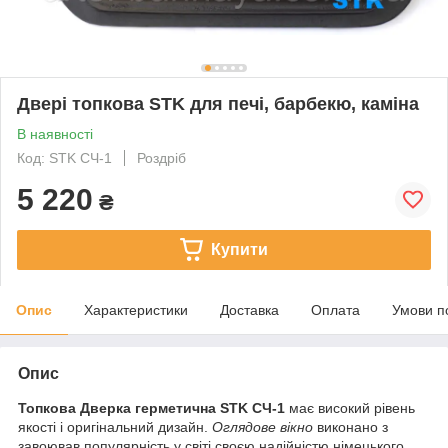
Двері топкова STK для печі, барбекю, каміна
В наявності
Код: STK СЧ-1
Роздріб
5 220
₴
Купити
Опис
Характеристики
Доставка
Оплата
Умови п
Опис
Топкова Дверка герметична STK СЧ-1
має високий рівень
якості і оригінальний дизайн.
Оглядове вікно
виконано з
завоював популярність у світі своєю надійністю німецького