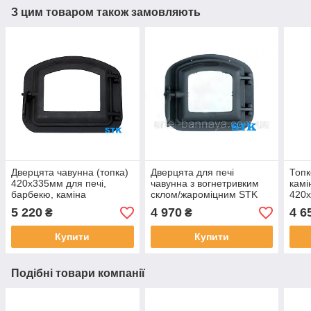
З цим товаром також замовляють
Дверцята чавунна (топка)
Дверцята для печі
Топк
420х335мм для печі,
чавунна з вогнетривким
камі
барбекю, каміна
склом/жароміцним STK
420х
340х300мм для печі,
барб
5 220
4 970
4 6
₴
₴
барбекю, каміна
Купити
Купити
Подібні товари компанії