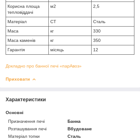
Корисна площа
м2
2,5
тепловіддачі
Матеріал
СТ
Сталь
Маса
кг
330
Маса каменів
кг
350
Гарантія
місяць
12
Докладно про банної печі «парАвоз»
Приховати
Характеристики
Основні
Призначення печі
Банна
Розташування печі
Вбудоване
Матеріал топки
Сталь