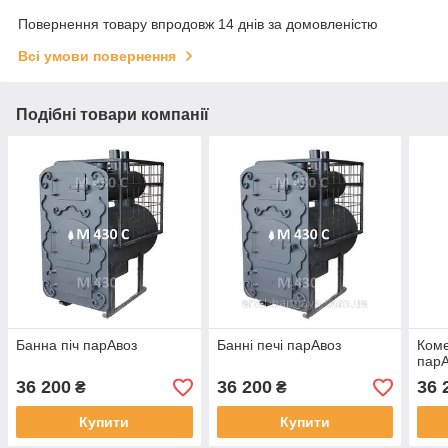
Повернення товару впродовж 14 днів за домовленістю
Всі умови повернення
Подібні товари компанії
Банна піч парАвоз
Банні печі парАвоз
Коме
пар
36 200
36 200
36 
₴
₴
Купити
Купити