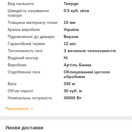
Вид пального
Тверде
Швидкість нагрівання
0.5 куб. м/хв
повітря
Товщина матеріалу топки
10 мм
Країна виробник
Україна
Підключення до димаря
Верхнє
Гарантійний термін
12 міс
Теплоємність печі
З великою теплоємністю
Водяний контур
Ні
Виробник
Артіль Банна
Оздоблення печі
Облицювання цеглою
обробним
Вага
330 кг
Об'єм парної
30 куб. м
Номінальна потужність
30000 Вт
Приховати
Умови доставки