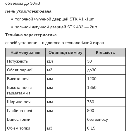
объемом до 30м3
Печь укомплектована
топочной чугунной дверцей STK Ч1 -1шт
зольной чугунной дверцей STK 432 ― 2шт
Технічна характеристика
спосіб установки – підлогова в технологічний екран
Найменування
Одиниця виміру
Кількість
Потужність
кВт
30
Обсяг парної
м3
до30
Висота печі
мм
1200
Висота печі з
мм
1350
гарматами t
Ширина печі
мм
730
Глибина печі
мм
800
Винос топки
без виносу
Об'єм топки
м3
0,15